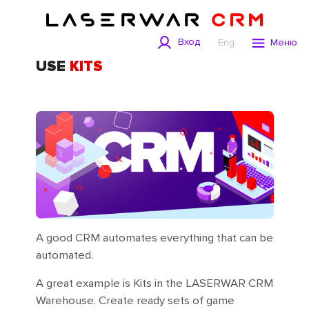
Вход
Eng
Меню
USE
KITS
A good CRM automates everything that can be
automated.
A great example is Kits in the LASERWAR CRM
Warehouse. Create ready sets of game