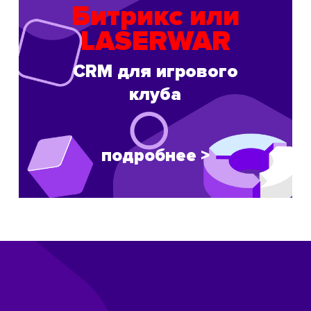
Битрикс или
LASERWAR
CRM для игрового
клуба
подробнее >