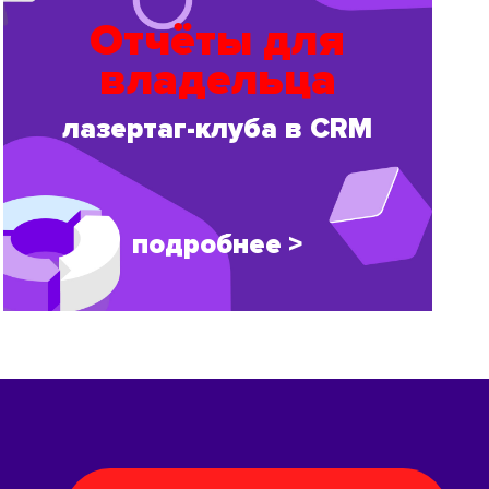
Отчёты для
владельца
лазертаг-клуба в CRM
подробнее >