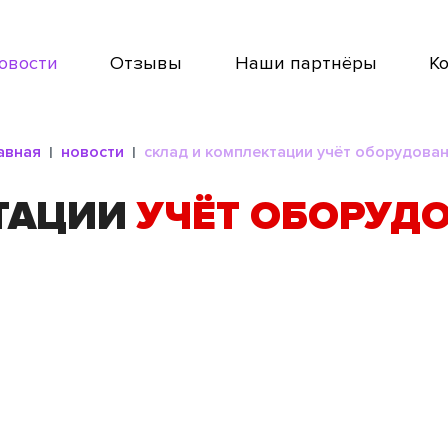
овости
Отзывы
Наши партнёры
К
авная
новости
склад и комплектации учёт оборудова
ТАЦИИ
УЧЁТ ОБОРУД