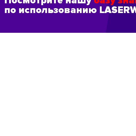
Посмотрите нашу
базу зн
по использованию LASER