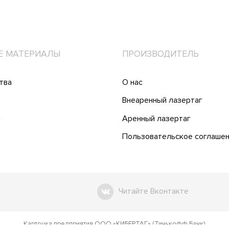
Е МАТЕРИАЛЫ
ПРОИЗВОДИТЕЛЬ
тва
О нас
Внеаренный лазертаг
и
Аренный лазертаг
Пользовательское соглаше
Читайте Вконтакте
Карточка предприятия ООО «КИБЕРТАГ» (Тинькофф Банк)