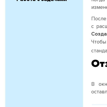
измен
После
с рас
Созда
Чтобы
станд
От
В ок
оставл