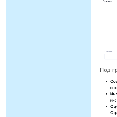
Под г
Со
вып
Ин
инс
Оц
Оц