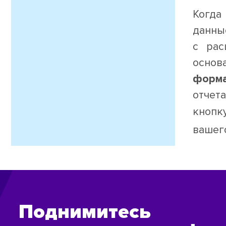
Когда
данны
с рас
основ
форма
отчет
кноп
вашег
Поднимитесь