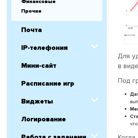
Финансовые
Прочие
Почта
IP-телефония
Для у
Мини-сайт
в виде
Под г
Расписание игр
Да
Виджеты
вып
Ме
Ста
Логирование
что
Работа с задачами
Когда