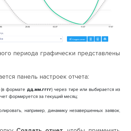
ного периода графически представлены
ется панель настроек отчета:
ы (в формате
дд.мм.гггг
) через тире или выбирается из
тчет формируется за текущий месяц;
лировать, например, динамику незавершенных заявок,
нопку
Создать отчет
, чтобы применить