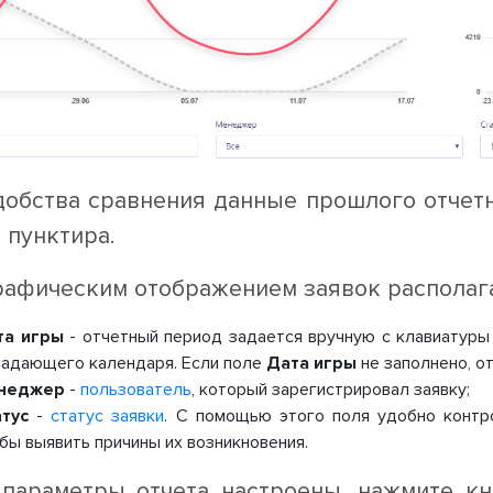
добства сравнения данные прошлого отчет
 пунктира.
рафическим отображением заявок располага
та игры
- отчетный период задается вручную с клавиатур
адающего календаря. Если поле
Дата игры
не заполнено, о
неджер
-
пользователь
, который зарегистрировал заявку;
тус
-
статус заявки
. С помощью этого поля удобно контро
бы выявить причины их возникновения.
 параметры отчета настроены, нажмите к