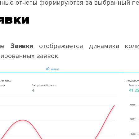
нные отчеты формируются за выбранный пе
явки
кне
Заявки
отображается динамика колич
ированных заявок.