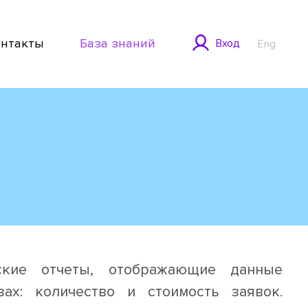
онтакты
База знаний
Вход
Eng
ские отчеты, отображающие данные
х: количество и стоимость заявок.